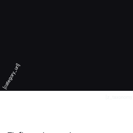
[category_url]
[z_taxonomy