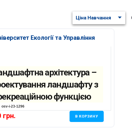
Ціна Навчання
ніверситет Екології та Управління
андшафтна архітектура –
оектування ландшафту з
рекреаційною функцією
osv-i-23-1296
0
грн.
В КОРЗИНУ