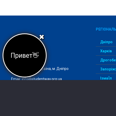
РЕГІОНАЛЬ
✖
Дніпро
Харків
Привет👋
Агеція StudentWay –
комфортний вступ
Дрогоби
Адреса: 49000, Україна, м. Дніпро
Запоріж
ІзмаЇл
Email:
info@studentway.org.ua
Київ