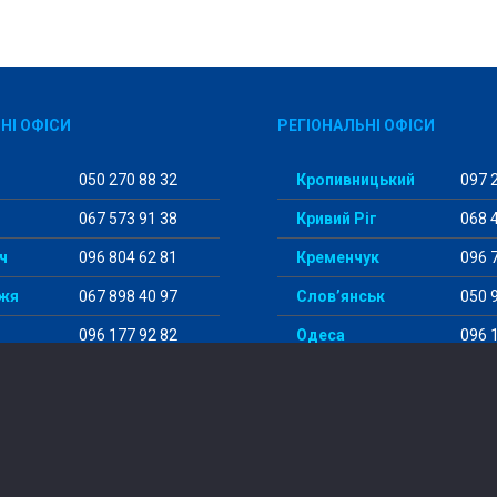
НІ ОФІСИ
РЕГІОНАЛЬНІ ОФІСИ
050 270 88 32
Кропивницький
097 2
067 573 91 38
Кривий Ріг
068 4
ч
096 804 62 81
Кременчук
096 7
жя
067 898 40 97
Слов’янськ
050 9
096 177 92 82
Одеса
096 1
098 456 29 98
Суми
097 5