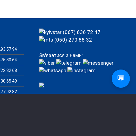
(067) 636 72 47
(050) 270 88 32
93 57 94
Зв'язатися з нами:
75 80 64
22 82 68
💬
30 65 49
77 92 82
82 46 07
Замовити дзвінок