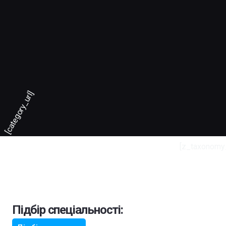
[category_url]
[z_taxonomy
Підбір спеціальності: