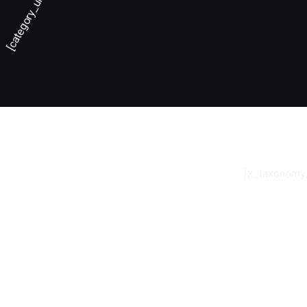
[category_url]
[z_taxonomy