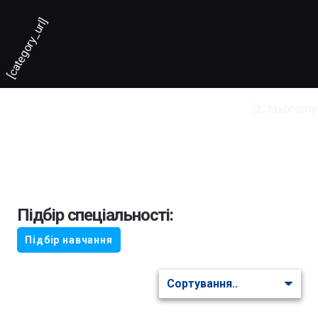
[category_url]
[z_taxonomy
Підбір спеціальності:
Підбір навчання