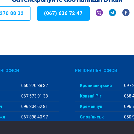
 270 88 32
(067) 636 72 47
НІ ОФІСИ
РЕГІОНАЛЬНІ ОФІСИ
050 270 88 32
Кропивницький
097 2
067 573 91 38
Кривий Ріг
068 4
ч
096 804 62 81
Кременчук
096 7
жя
067 898 40 97
Слов’янськ
050 9
096 177 92 82
Одеса
096 1