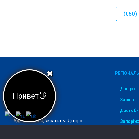
(050)
✖
РЕГІОНАЛЬ
Дніпро
Привет👋
Харків
Агеція StudentWay –
комфортний вступ
Дрогоби
Адреса: 49000, Україна, м. Дніпро
Запоріж
ІзмаЇл
Email:
info@studentway.org.ua