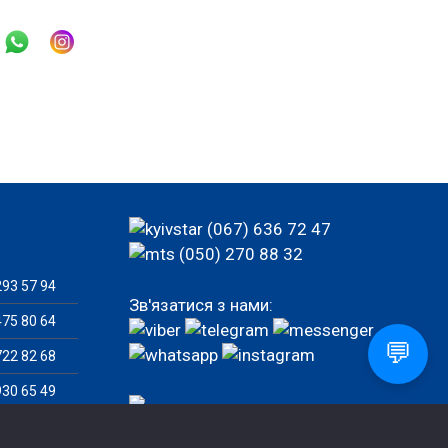
(067) 636 72 47
(050) 270 88 32
93 57 94
Зв'язатися з нами:
75 80 64
💬
22 82 68
30 65 49
77 92 82