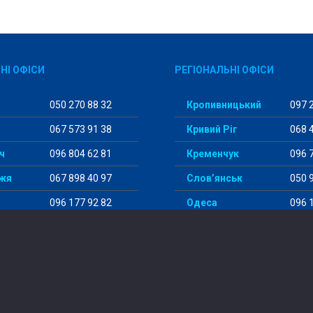
НІ ОФІСИ
РЕГІОНАЛЬНІ ОФІСИ
050 270 88 32
Кропивницький
097 2
067 573 91 38
Кривий Ріг
068 4
ч
096 804 62 81
Кременчук
096 7
жя
067 898 40 97
Слов’янськ
050 9
096 177 92 82
Одеса
096 1
098 456 29 98
Суми
097 5
© 2014-2024 “StudentWay”