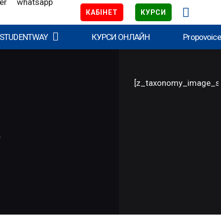
КАБІНЕТ
КУРСИ
 STUDENTWAY
КУРСИ ОНЛАЙН
Propovoic
[z_taxonomy_image_s
О