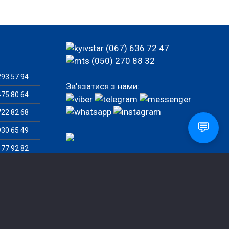
(067) 636 72 47
(050) 270 88 32
93 57 94
Зв'язатися з нами:
75 80 64
22 82 68
💬
30 65 49
77 92 82
82 46 07
Замовити дзвінок