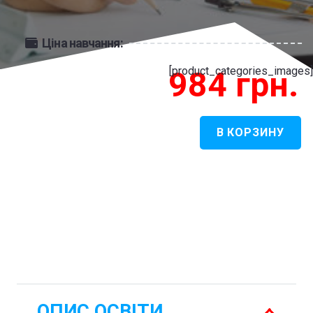
Ціна навчання:
[product_categories_images]
984
грн.
В КОРЗИНУ
Количество
товара
Адміністрація
-
Адміністрація
ОПИС ОСВІТИ