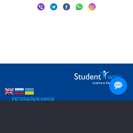
РЕГІОНАЛЬНІ ОФІСИ
Дніпро
050 270 88 32
Харків
067 573 91 38
Дрогобич
096 804 62 81