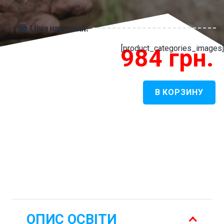
Ціна навчання:
[product_categories_images]
984
грн.
В КОРЗИНУ
Количество
товара
Археологія
-
Археологія
ОПИС ОСВІТИ