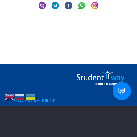
💬
РЕГІОНАЛЬНІ ОФІСИ
Дніпро
050 270 88 32
Харків
067 573 91 38
Дрогобич
096 804 62 81