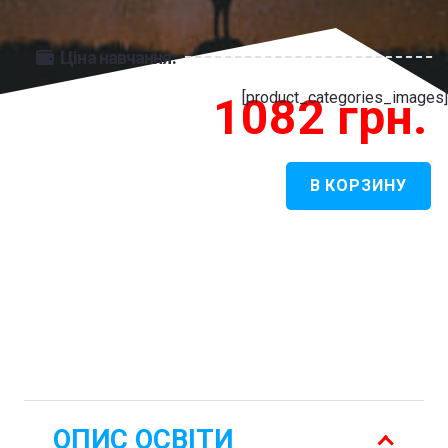
Ціна навчання:
[product_categories_images]
1082
грн.
В КОРЗИНУ
Количество
товара
Астрономія
-
Астрономія
ОПИС ОСВІТИ