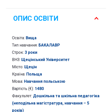
магістратура,
навчання
ОПИС ОСВІТИ
-
5
років)
Освіта:
Вища
-
Тип навчання:
БАКАЛАВР
Дошкільна
Строк:
3 роки
і
ВНЗ:
Щецінський Університет
молодша
Місто:
Щецін
шкільна
Країна:
Польща
освіта
Мова:
Навчання польською
Вартість (€):
1480
Факультет:
Дошкільна та шкільна педагогіка
(неподільна магістратура, навчання – 5
років)