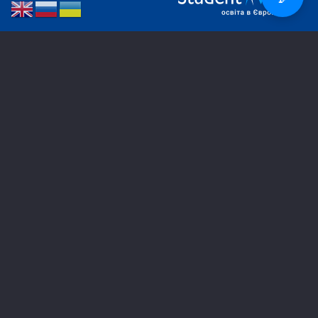
РЕГІОНАЛЬНІ ОФІСИ
Дніпро
050 270 88 32
Харків
067 573 91 38
Дрогобич
096 804 62 81
Запоріжжя
067 898 40 97
ІзмаЇл
096 177 92 82
Київ
098 456 29 98
Кропивницький
097 293 57 94
Кривий Ріг
068 475 80 64
Кременчук
096 722 82 68
Слов’янськ
050 930 65 49
Одеса
096 177 92 82