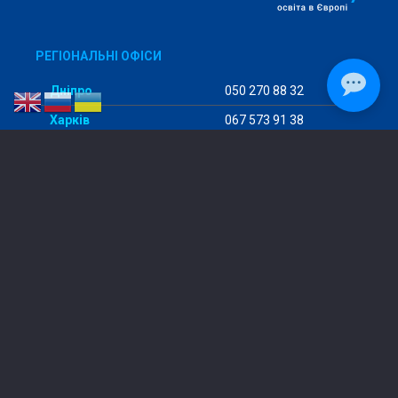
РЕГІОНАЛЬНІ ОФІСИ
Дніпро
050 270 88 32
Харків
067 573 91 38
Дрогобич
096 804 62 81
Запоріжжя
067 898 40 97
ІзмаЇл
096 177 92 82
Київ
098 456 29 98
Кропивницький
097 293 57 94
Кривий Ріг
068 475 80 64
Кременчук
096 722 82 68
Слов’янськ
050 930 65 49
Одеса
096 177 92 82