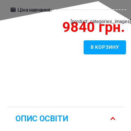
Ціна навчання:
[product_categories_images]
9840
грн.
В КОРЗИНУ
Количество
товара
Електротехніка
-
Електротехніка
ОПИС ОСВІТИ