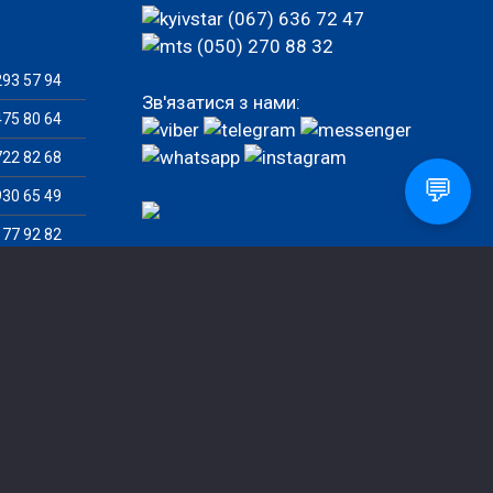
(067) 636 72 47
(050) 270 88 32
93 57 94
Зв'язатися з нами:
75 80 64
22 82 68
💬
30 65 49
77 92 82
82 46 07
Замовити дзвінок
ила