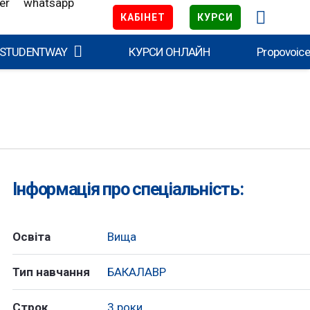
КАБІНЕТ
КУРСИ
 STUDENTWAY
КУРСИ ОНЛАЙН
Propovoic
Інформація про спеціальність:
Освіта
Вища
Тип навчання
БАКАЛАВР
Строк
3 роки