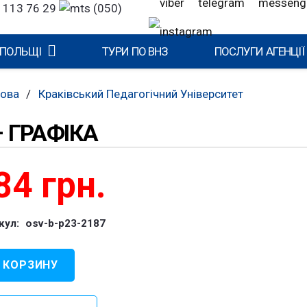
 113 76 29
(050)
 ПОЛЬЩІ
ТУРИ ПО ВНЗ
ПОСЛУГИ АГЕНЦІЇ
кова
/
Краківський Педагогічний Університет
 ГРАФІКА
84
грн.
кул:
osv-b-p23-2187
 КОРЗИНУ
чество
ра