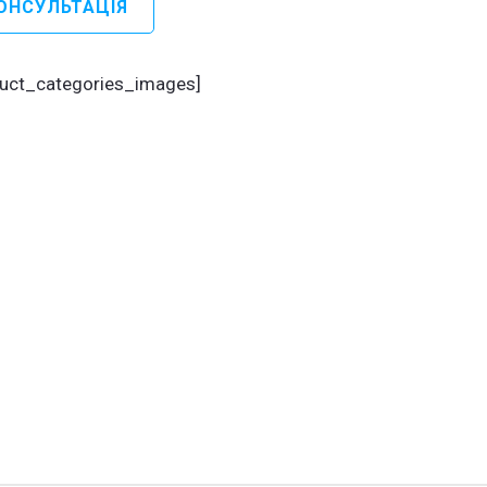
ОНСУЛЬТАЦІЯ
льтет
ецтва
duct_categories_images]
іка