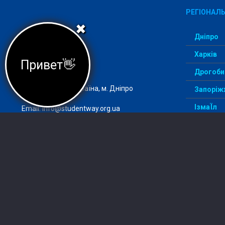
РЕГІОНАЛЬ
✖
Дніпро
Харків
Привет👋
Агеція StudentWay –
комфортний вступ
Дрогоби
Адреса: 49000, Україна, м. Дніпро
Запоріж
ІзмаЇл
Email:
info@studentway.org.ua
Київ
По