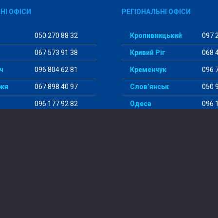
НІ ОФІСИ
РЕГІОНАЛЬНІ ОФІСИ
050 270 88 32
Кропивницький
097 2
067 573 91 38
Кривий Ріг
068 4
ч
096 804 62 81
Кременчук
096 7
жя
067 898 40 97
Слов’янськ
050 9
096 177 92 82
Одеса
096 1
098 456 29 98
Суми
097 5
© 2014-2024 “StudentWay”
літика конфіденційності
|
Договір публічної оферти
|
Прав