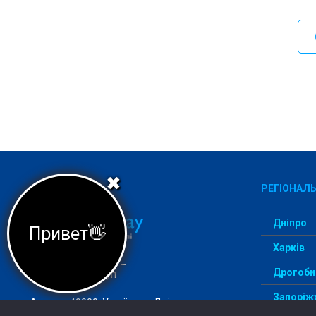
✖
РЕГІОНАЛЬ
Дніпро
Привет👋
Харків
Агеція StudentWay –
Дрогоби
комфортний вступ
Запоріж
Адреса: 49000, Україна, м. Дніпро