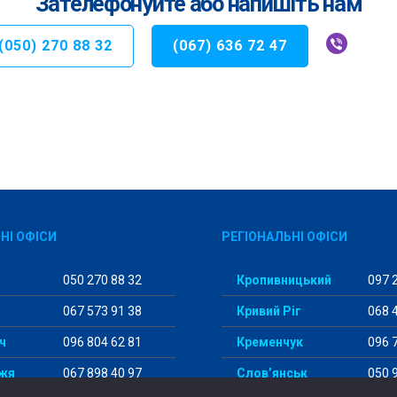
Зателефонуйте або напишіть нам
(050) 270 88 32
(067) 636 72 47
НІ ОФІСИ
РЕГІОНАЛЬНІ ОФІСИ
050 270 88 32
Кропивницький
097 2
067 573 91 38
Кривий Ріг
068 4
ч
096 804 62 81
Кременчук
096 7
жя
067 898 40 97
Слов’янськ
050 9