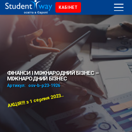
КАБІНЕТ
ФІНАНСИ І МІЖНАРОДНИЙ БІЗНЕС –
МІЖНАРОДНИЙ БІЗНЕС
Артикул:
osv-b-p23-1926
АКЦІЯ!!! з 1 серпня 2023..