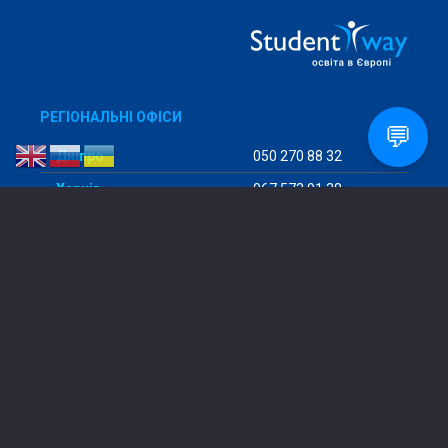
РЕГІОНАЛЬНІ ОФІСИ
💬
Дніпро
050 270 88 32
Харків
067 573 91 38
Дрогобич
096 804 62 81
Запоріжжя
067 898 40 97
ІзмаЇл
096 177 92 82
Київ
098 456 29 98
Кропивницький
097 293 57 94
Кривий Ріг
068 475 80 64
Кременчук
096 722 82 68