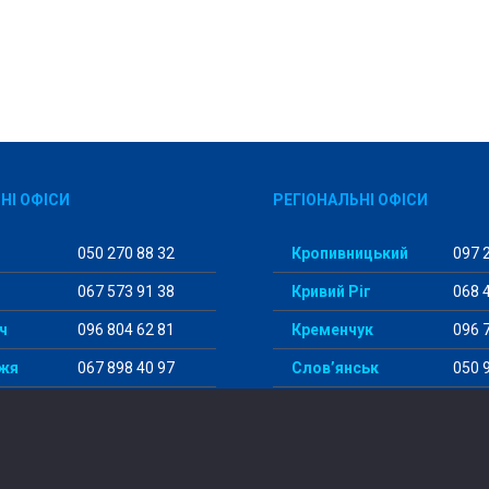
НІ ОФІСИ
РЕГІОНАЛЬНІ ОФІСИ
050 270 88 32
Кропивницький
097 2
067 573 91 38
Кривий Ріг
068 4
ч
096 804 62 81
Кременчук
096 7
жя
067 898 40 97
Слов’янськ
050 9
096 177 92 82
Одеса
096 1
098 456 29 98
Суми
097 5