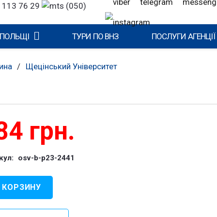
 113 76 29
(050)
 ПОЛЬЩІ
ТУРИ ПО ВНЗ
ПОСЛУГИ АГЕНЦІЇ
ина
/
Щецінський Університет
84
грн.
кул:
osv-b-p23-2441
 КОРЗИНУ
чество
ра