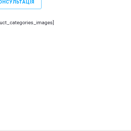
ОНСУЛЬТАЦІЯ
рафія
адач
duct_categories_images]