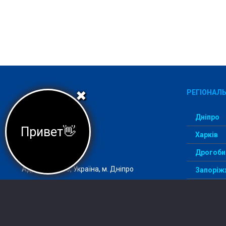
РЕГІОНАЛЬ
✖
Дніпро
Привет👋
Харків
Агеція StudentWay –
комфортний вступ
Дрогоби
Адреса: 49000, Україна, м. Дніпро
Запоріж
ІзмаЇл
Email:
info@studentway.org.ua
Київ