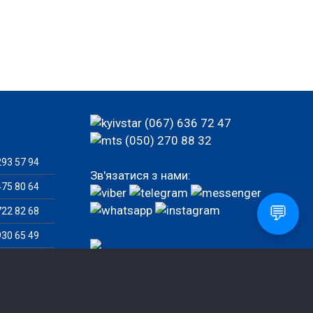
(067) 636 72 47
(050) 270 88 32
93 57 94
Зв'язатися з нами:
75 80 64
💬
22 82 68
30 65 49
77 92 82
82 46 07
Замовити дзвінок