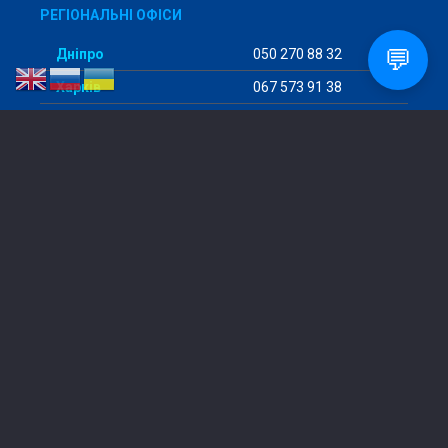
РЕГІОНАЛЬНІ ОФІСИ
💬
Дніпро
050 270 88 32
Харків
067 573 91 38
Дрогобич
096 804 62 81
Запоріжжя
067 898 40 97
ІзмаЇл
096 177 92 82
Київ
098 456 29 98
Кропивницький
097 293 57 94
Кривий Ріг
068 475 80 64
Кременчук
096 722 82 68
Слов’янськ
050 930 65 49
Одеса
096 177 92 82
Суми
097 582 46 07