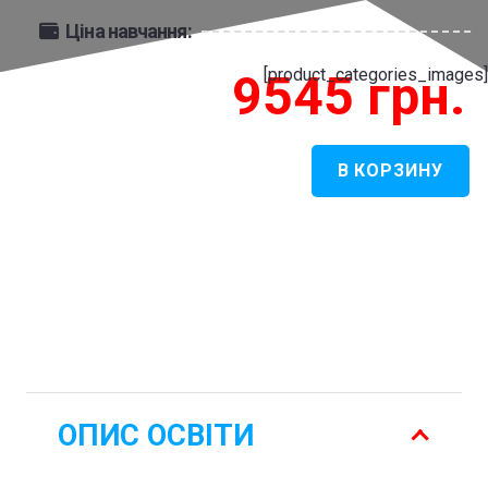
Ціна навчання:
[product_categories_images]
9545
грн.
В КОРЗИНУ
Количество
товара
Інформатика
-
Програмування
ОПИС ОСВІТИ