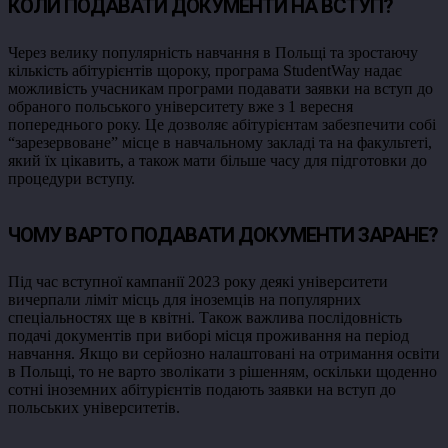
КОЛИ ПОДАВАТИ ДОКУМЕНТИ НА ВСТУП?
Через велику популярність навчання в Польщі та зростаючу
кількість абітурієнтів щороку, програма StudentWay надає
можливість учасникам програми подавати заявки на вступ до
обраного польського університету вже з 1 вересня
попереднього року. Це дозволяє абітурієнтам забезпечити собі
“зарезервоване” місце в навчальному закладі та на факультеті,
який їх цікавить, а також мати більше часу для підготовки до
процедури вступу.
ЧОМУ ВАРТО ПОДАВАТИ ДОКУМЕНТИ ЗАРАНЕ?
Під час вступної кампанії 2023 року деякі університети
вичерпали ліміт місць для іноземців на популярних
спеціальностях ще в квітні. Також важлива послідовність
подачі документів при виборі місця проживання на період
навчання. Якщо ви серйозно налаштовані на отримання освіти
в Польщі, то не варто зволікати з рішенням, оскільки щоденно
сотні іноземних абітурієнтів подають заявки на вступ до
польських університетів.