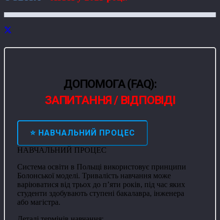
ДОПОМОГА (FAQ):
ЗАПИТАННЯ / ВІДПОВІДІ
⭐ НАВЧАЛЬНИЙ ПРОЦЕС
НАВЧАЛЬНИЙ ПРОЦЕС
Система освіти в Польщі використовує принципи
Болонської моделі. Тривалість навчання може
варіюватися від трьох до п’яти років, під час яких
студенти здобувають ступені бакалавра, інженера
або магістра.
Деталі термінів навчання: