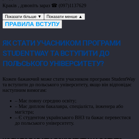
Краків , дзвоніть зараз ☎ (097)1137629
Показати більше ▼
Показати менше ▲
ПРАВИЛА ВСТУПУ
ЯК СТАТИ УЧАСНИКОМ ПРОГРАМИ
STUDENTWAY ТА ВСТУПИТИ ДО
ПОЛЬСЬКОГО УНІВЕРСИТЕТУ?
Кожен бажаючий може стати учасником програми StudentWay
та вступити до польського університету, якщо він відповідає
наступним вимогам:
– Має повну середню освіту;
– Має диплом бакалавра, спеціаліста, інженера або
магістра;
– Є студентом українського ВНЗ та бажає перевестися
до польського університету.