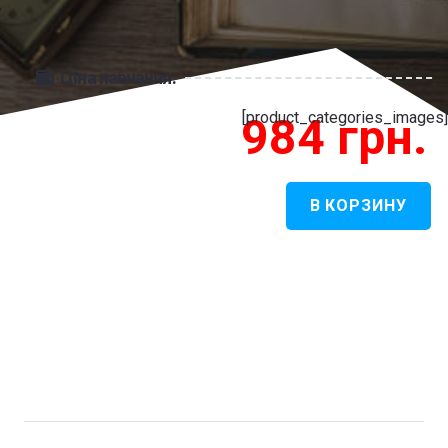
Ціна навчання:
[product_categories_images]
984
грн.
В КОРЗИНУ
Количество
товара
Італійська
філологія
-
Італійська
філологія