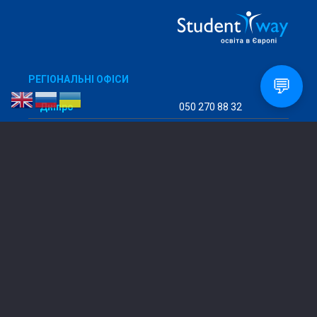
РЕГІОНАЛЬНІ ОФІСИ
💬
Дніпро
050 270 88 32
Харків
067 573 91 38
Дрогобич
096 804 62 81
Запоріжжя
067 898 40 97
ІзмаЇл
096 177 92 82
Київ
098 456 29 98
Кропивницький
097 293 57 94
Кривий Ріг
068 475 80 64
Кременчук
096 722 82 68