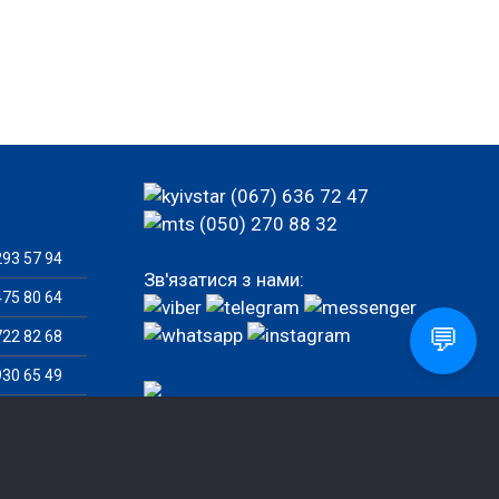
(067) 636 72 47
(050) 270 88 32
93 57 94
Зв'язатися з нами:
75 80 64
💬
22 82 68
30 65 49
77 92 82
82 46 07
Замовити дзвінок