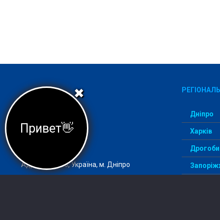
РЕГІОНАЛЬ
✖
Дніпро
Привет👋
Харків
Агеція StudentWay –
комфортний вступ
Дрогоби
Адреса: 49000, Україна, м. Дніпро
Запоріж
ІзмаЇл
Email:
info@studentway.org.ua
Київ