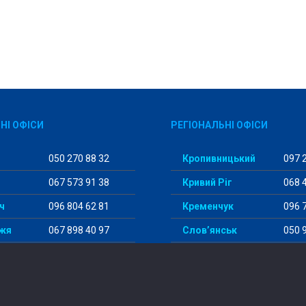
НІ ОФІСИ
РЕГІОНАЛЬНІ ОФІСИ
050 270 88 32
Кропивницький
097 2
067 573 91 38
Кривий Ріг
068 4
ч
096 804 62 81
Кременчук
096 7
жя
067 898 40 97
Слов’янськ
050 9
096 177 92 82
Одеса
096 1
098 456 29 98
Суми
097 5