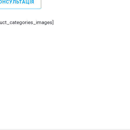
ОНСУЛЬТАЦІЯ
педія
логія
duct_categories_images]
педія
логія