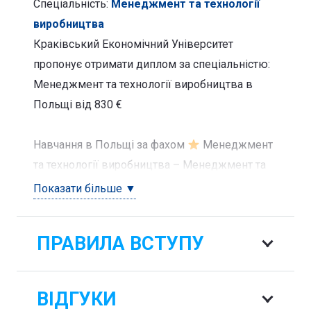
Спеціальність:
Менеджмент та технології
виробництва
Краківський Економічний Університет
пропонує отримати диплом за спеціальністю:
Менеджмент та технології виробництва в
Польщі від 830 €
Навчання в Польщі за фахом
Менеджмент
та технології виробництва – Менеджмент та
технології виробництва
– навчання за
Показати більше ▼
кордоном ✓ Вища освіта ➤ місто Краків ,
дзвоніть зараз ☎ (097)1137629
ПРАВИЛА ВСТУПУ
ВІДГУКИ