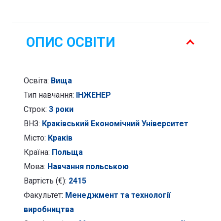
-
Менеджмент
та
ОПИС ОСВІТИ
технології
виробництва
Освіта:
Вища
Тип навчання:
ІНЖЕНЕР
Строк:
3 роки
ВНЗ:
Краківський Економічний Університет
Місто:
Краків
Країна:
Польща
Мова:
Навчання польською
Вартість (€):
2415
Факультет:
Менеджмент та технології
виробництва