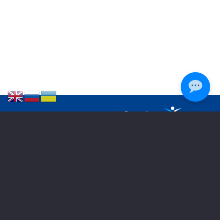
РЕГІОНАЛЬНІ ОФІСИ
Дніпро
050 270 88 32
Харків
067 573 91 38
Дрогобич
096 804 62 81