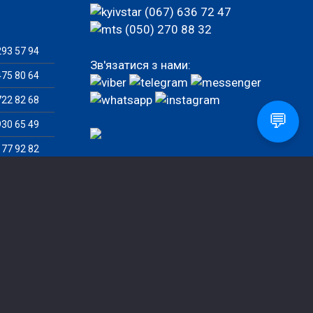
(067) 636 72 47
(050) 270 88 32
93 57 94
Зв'язатися з нами:
75 80 64
22 82 68
💬
30 65 49
77 92 82
82 46 07
Замовити дзвінок
ила