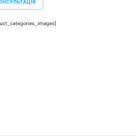
ОНСУЛЬТАЦІЯ
ародні
осини
duct_categories_images]
пейські
ї