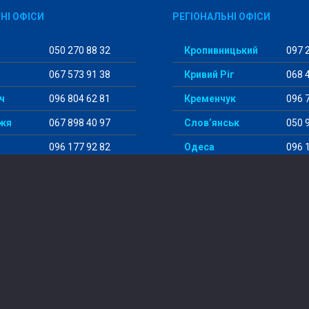
НІ ОФІСИ
РЕГІОНАЛЬНІ ОФІСИ
050 270 88 32
Кропивницький
097 2
067 573 91 38
Кривий Ріг
068 4
ч
096 804 62 81
Кременчук
096 7
жя
067 898 40 97
Слов’янськ
050 9
096 177 92 82
Одеса
096 1
098 456 29 98
Суми
097 5
© 2014-2024 “StudentWay”
літика конфіденційності
|
Договір публічної оферти
|
Прав