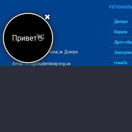
РЕГІОНАЛЬ
✖
Дніпро
Харків
Привет👋
Агеція StudentWay –
комфортний вступ
Дрогоби
Адреса: 49000, Україна, м. Дніпро
Запоріж
ІзмаЇл
Email:
info@studentway.org.ua
Київ
По