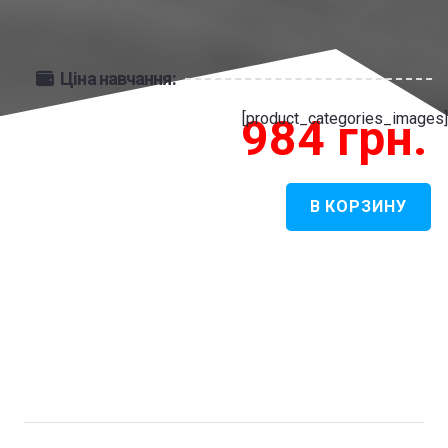
Ціна навчання:
[product_categories_images]
984
грн.
В КОРЗИНУ
Количество
товара
Політичні
Науки
-
Політичний
маркетинг