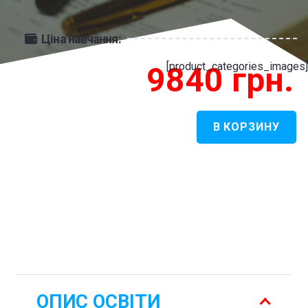
Ціна навчання:
[product_categories_images]
9840
грн.
В КОРЗИНУ
Количество
товара
Полоністика
-
Культурознавство
ОПИС ОСВІТИ