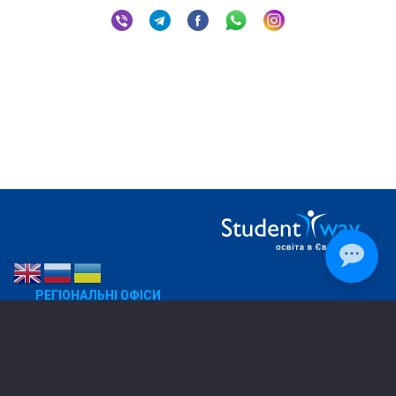
РЕГІОНАЛЬНІ ОФІСИ
Дніпро
050 270 88 32
Харків
067 573 91 38
Дрогобич
096 804 62 81