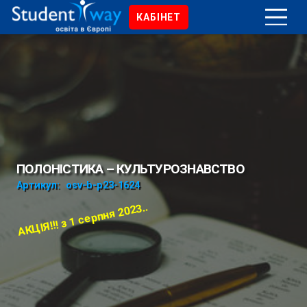
КАБІНЕТ
ПОЛОНІСТИКА – КУЛЬТУРОЗНАВСТВО
Артикул:
osv-b-p23-1624
АКЦІЯ!!! з 1 серпня 2023..