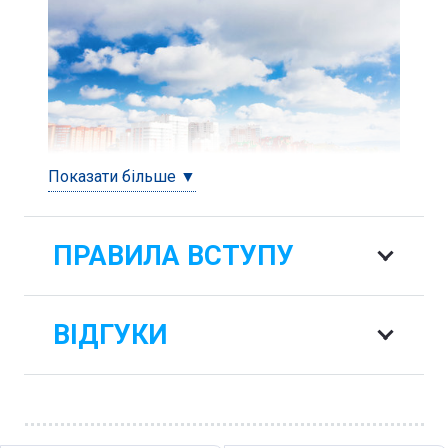
Показати більше ▼
Краківський Педагогічний Університет
пропонує отримати диплом за спеціальністю:
ПРАВИЛА ВСТУПУ
Регіональний та місцевий розвиток в Польщі
від 830 €
ВІДГУКИ
Навчання в Польщі за фахом ⭐ Просторова
економіка – Регіональний та місцевий
розвиток ⭐ – навчання за кордоном ✓ Вища
освіта ➤ місто Краків , дзвоніть зараз ☎