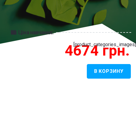
Ціна навчання:
[product_categories_images]
4674
грн.
В КОРЗИНУ
Количество
товара
Психологія
(неподільна
магістратура,навчання
років)
-