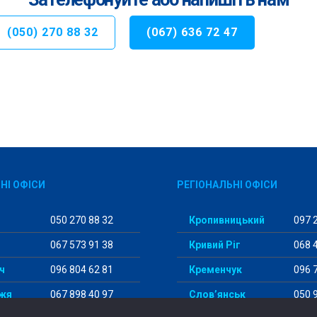
(050) 270 88 32
(067) 636 72 47
НІ ОФІСИ
РЕГІОНАЛЬНІ ОФІСИ
050 270 88 32
Кропивницький
097 2
067 573 91 38
Кривий Ріг
068 4
ч
096 804 62 81
Кременчук
096 7
жя
067 898 40 97
Слов’янськ
050 9