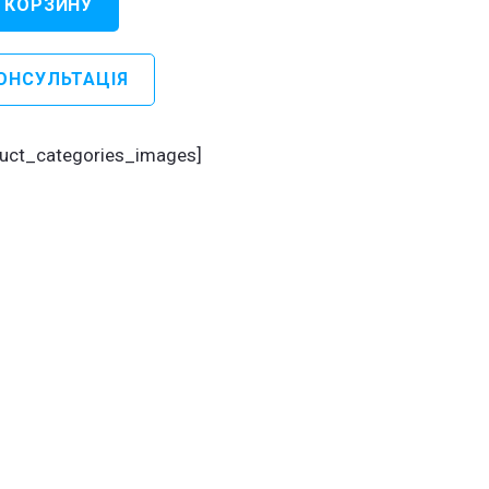
 КОРЗИНУ
чество
ра
ОНСУЛЬТАЦІЯ
чна
рматика
duct_categories_images]
матизація
есів
бництва