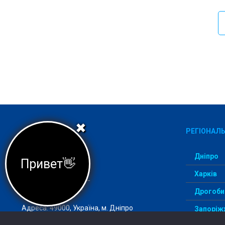
✖
РЕГІОНАЛЬ
Дніпро
Привет👋
Харків
Агеція StudentWay –
комфортний вступ
Дрогоби
Адреса: 49000, Україна, м. Дніпро
Запоріж