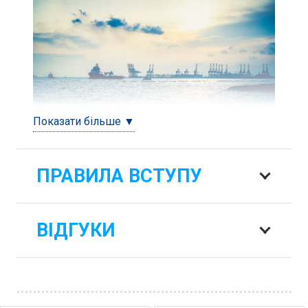
Показати більше ▼
Морська Академія в Щецині пропонує
отримати диплом за спеціальністю:
ПРАВИЛА ВСТУПУ
Експлуатація портів і морського флоту в
Польщі від 830 €
ВІДГУКИ
Навчання в Польщі за фахом ⭐ Транспорт –
Експлуатація портів і морського флоту ⭐ –
навчання за кордоном ✓ Вища освіта ➤ місто
Щецін , дзвоніть зараз ☎ (097)1137629