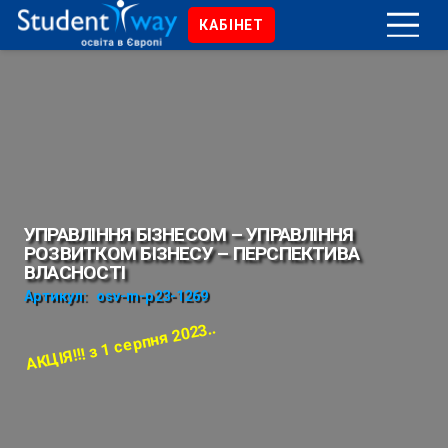
КАБІНЕТ
УПРАВЛІННЯ БІЗНЕСОМ – УПРАВЛІННЯ
РОЗВИТКОМ БІЗНЕСУ – ПЕРСПЕКТИВА
ВЛАСНОСТІ
Артикул:
osv-m-p23-1269
АКЦІЯ!!! з 1 серпня 2023..