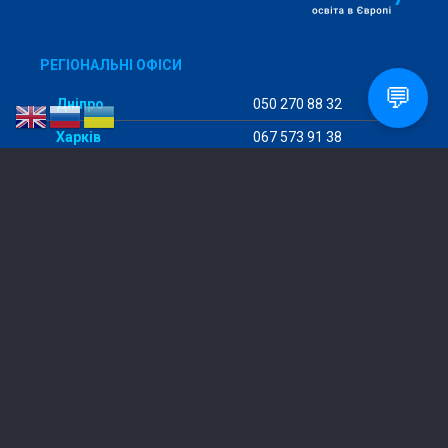
РЕГІОНАЛЬНІ ОФІСИ
💬
Дніпро
050 270 88 32
Харків
067 573 91 38
Дрогобич
096 804 62 81
Запоріжжя
067 898 40 97
ІзмаЇл
096 177 92 82
Київ
098 456 29 98
Кропивницький
097 293 57 94
Кривий Ріг
068 475 80 64
Кременчук
096 722 82 68
Слов’янськ
050 930 65 49
Одеса
096 177 92 82