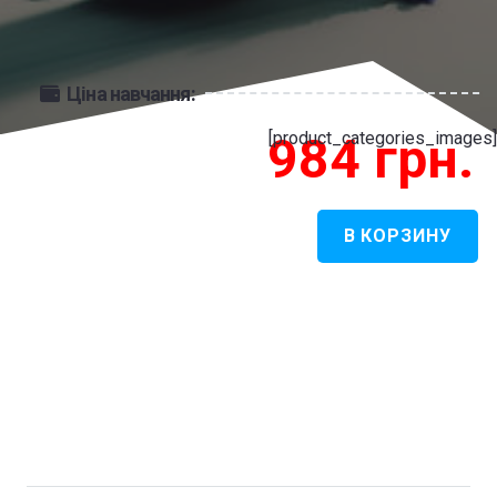
Ціна навчання:
[product_categories_images]
984
грн.
В КОРЗИНУ
Количество
товара
Живопис
-
Живопис