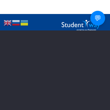
💬
РЕГІОНАЛЬНІ ОФІСИ
Дніпро
050 270 88 32
Харків
067 573 91 38
Дрогобич
096 804 62 81
Запоріжжя
067 898 40 97
ІзмаЇл
096 177 92 82
Київ
098 456 29 98
Кропивницький
097 293 57 94
Кривий Ріг
068 475 80 64