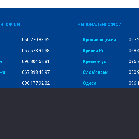
НІ ОФІСИ
РЕГІОНАЛЬНІ ОФІСИ
050 270 88 32
Кропивницький
097 2
067 573 91 38
Кривий Ріг
068 4
ч
096 804 62 81
Кременчук
096 7
жя
067 898 40 97
Слов’янськ
050 9
096 177 92 82
Одеса
096 1
098 456 29 98
Суми
097 5
© 2014-2024 “StudentWay”