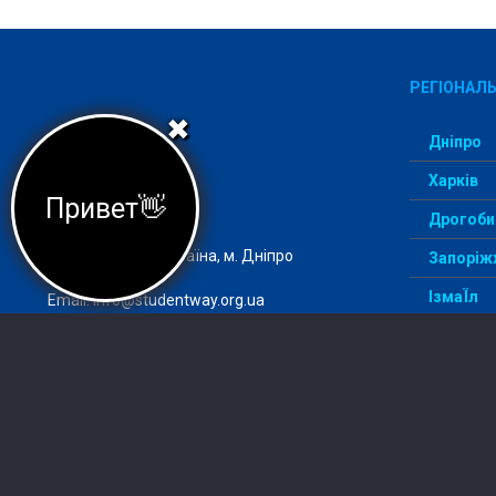
РЕГІОНАЛЬ
✖
Дніпро
Харків
Агеція StudentWay –
Привет👋
комфортний вступ
Дрогоби
Адреса: 49000, Україна, м. Дніпро
Запоріж
ІзмаЇл
Email:
info@studentway.org.ua
Київ