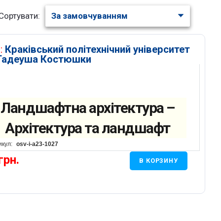
Сортувати:
:
Краківський політехнічний університет
 Тадеуша Костюшки
Ландшафтна архітектура –
Архітектура та ландшафт
икул:
osv-i-a23-1027
грн.
В КОРЗИНУ