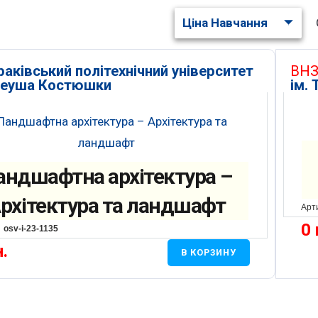
Ціна Навчання
раківський політехнічний університет
ВНЗ
адеуша Костюшки
ім.
андшафтна архітектура –
рхітектура та ландшафт
Арт
0
osv-i-23-1135
н.
В КОРЗИНУ