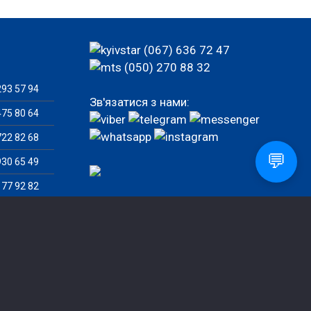
(067) 636 72 47
(050) 270 88 32
93 57 94
Зв'язатися з нами:
75 80 64
22 82 68
💬
30 65 49
77 92 82
82 46 07
Замовити дзвінок