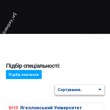
[category_url]
[z_taxonomy
Підбір спеціальності:
Підбір навчання
ВНЗ:
Ягеллонський Університет