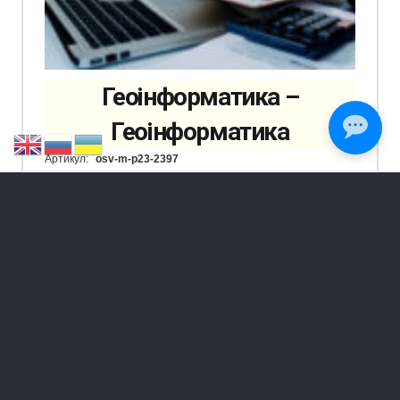
Геоінформатика –
Геоінформатика
Артикул:
osv-m-p23-2397
820
грн.
В КОРЗИНУ