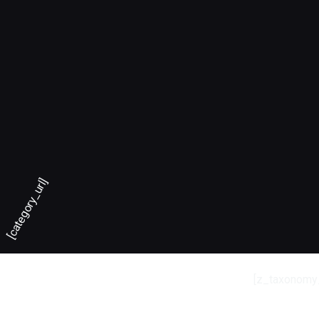
[category_url]
[z_taxonomy