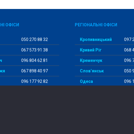
НІ ОФІСИ
РЕГІОНАЛЬНІ ОФІСИ
050 270 88 32
Кропивницький
097 2
067 573 91 38
Кривий Ріг
068 4
ч
096 804 62 81
Кременчук
096 7
жя
067 898 40 97
Слов’янськ
050 9
096 177 92 82
Одеса
096 1
098 456 29 98
Суми
097 5
© 2014-2024 “StudentWay”