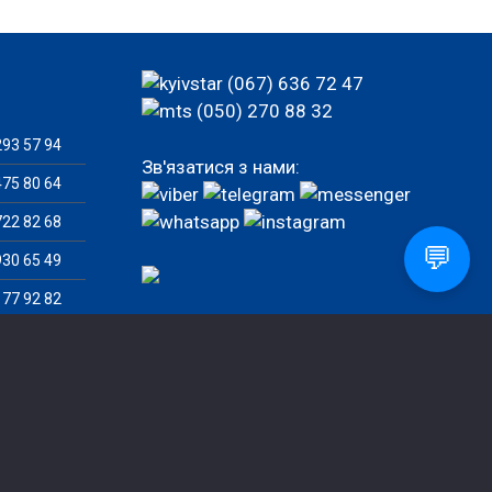
(067) 636 72 47
(050) 270 88 32
93 57 94
Зв'язатися з нами:
75 80 64
22 82 68
💬
30 65 49
77 92 82
82 46 07
Замовити дзвінок