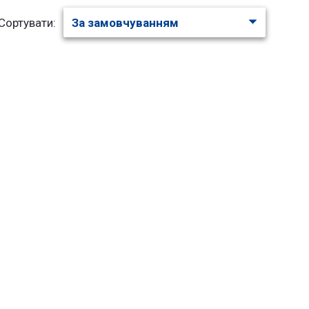
Сортувати:
:
Академія Фінансів та Бізнесу "VISTULA"
Інформатика – Інтернет
технології
икул:
osv-i-a23-1034
904
грн.
В КОРЗИНУ
:
Вроцлавський Політехнічний
верситет