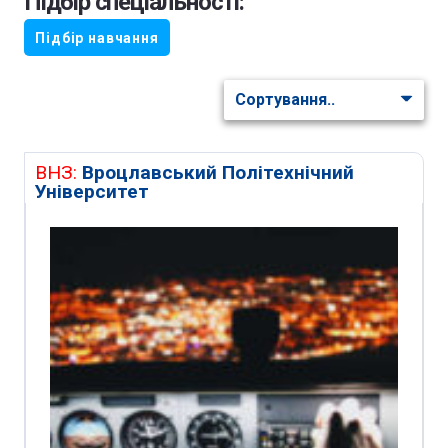
Підбір спеціальності:
Підбір навчання
ВНЗ:
Вроцлавський Політехнічний
Університет