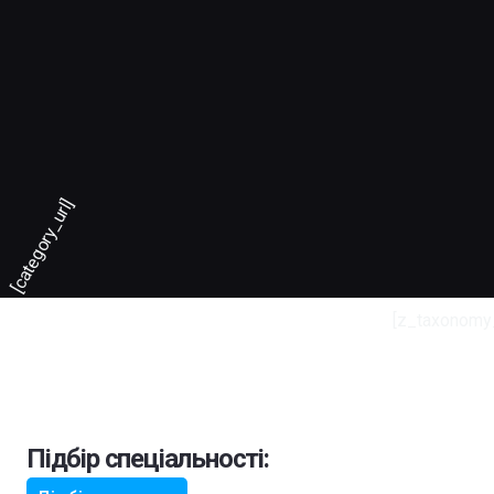
[category_url]
[z_taxonomy
Підбір спеціальності: