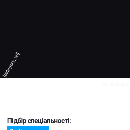
[category_url]
[z_taxonomy
Підбір спеціальності: