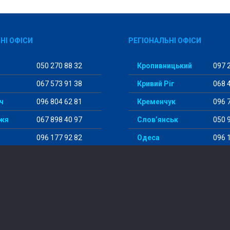
НІ ОФІСИ
РЕГІОНАЛЬНІ ОФІСИ
050 270 88 32
Кропивницький
097 2
067 573 91 38
Кривий Ріг
068 4
ч
096 804 62 81
Кременчук
096 7
жя
067 898 40 97
Слов’янськ
050 9
096 177 92 82
Одеса
096 1
098 456 29 98
Суми
097 5
© 2014-2024 “StudentWay”