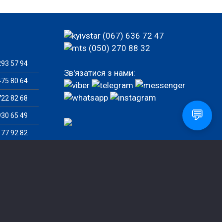
(067) 636 72 47
(050) 270 88 32
93 57 94
Зв'язатися з нами:
75 80 64
22 82 68
💬
30 65 49
77 92 82
82 46 07
Замовити дзвінок