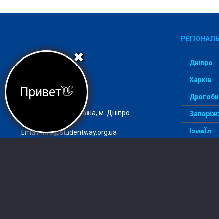
РЕГІОНАЛЬ
✖
Дніпро
Харків
Агеція StudentWay –
Привет👋
комфортний вступ
Дрогоби
Адреса: 49000, Україна, м. Дніпро
Запоріж
ІзмаЇл
Email:
info@studentway.org.ua
Київ