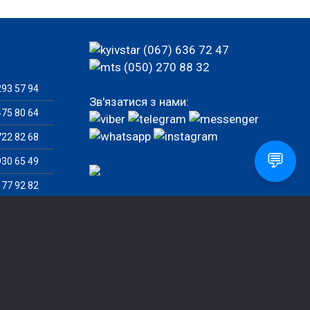
(067) 636 72 47
(050) 270 88 32
93 57 94
Зв'язатися з нами:
75 80 64
22 82 68
💬
30 65 49
77 92 82
82 46 07
Замовити дзвінок