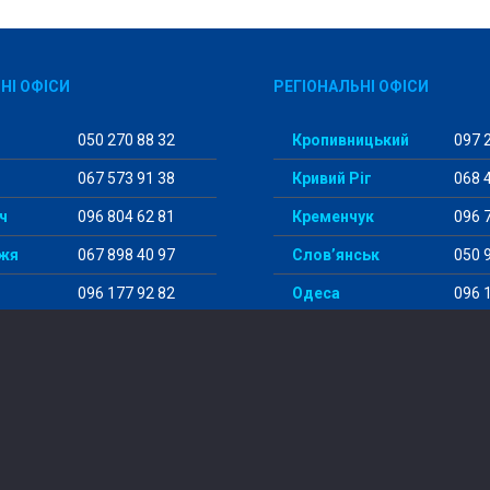
НІ ОФІСИ
РЕГІОНАЛЬНІ ОФІСИ
050 270 88 32
Кропивницький
097 2
067 573 91 38
Кривий Ріг
068 4
ч
096 804 62 81
Кременчук
096 7
жя
067 898 40 97
Слов’янськ
050 9
096 177 92 82
Одеса
096 1
098 456 29 98
Суми
097 5
© 2014-2024 “StudentWay”