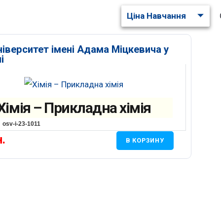
Ціна Навчання
ніверситет імені Адама Міцкевича у
і
Хімія – Прикладна хімія
osv-i-23-1011
н.
В КОРЗИНУ