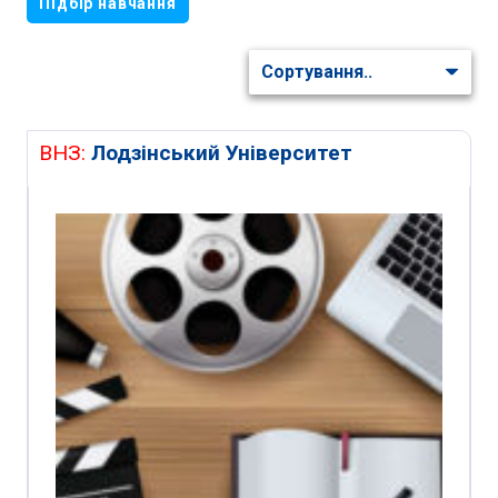
Підбір навчання
ВНЗ:
Лодзінський Університет