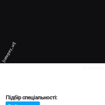
[category_url]
[z_taxonomy
Підбір спеціальності: