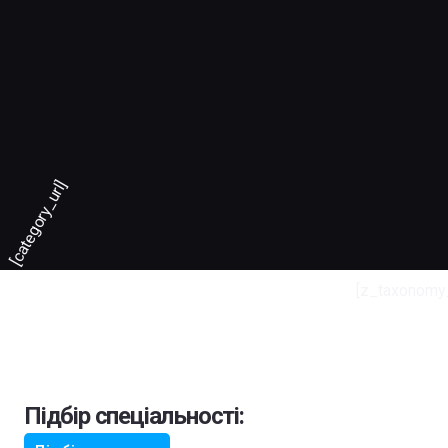
[category_url]
[z_taxonomy
Підбір спеціальності: