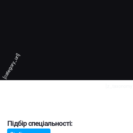
[category_url]
[z_taxonomy
Підбір спеціальності: