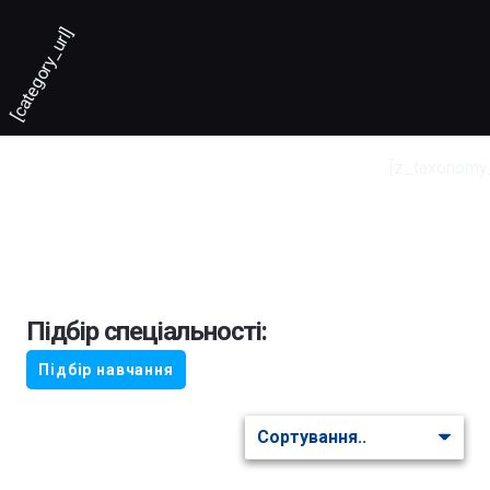
[category_url]
[z_taxonomy
Підбір спеціальності:
Підбір навчання