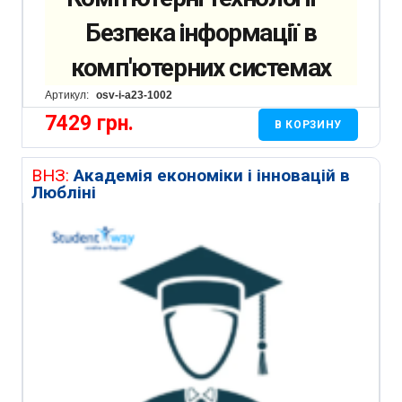
Безпека інформації в
комп'ютерних системах
Артикул:
osv-i-a23-1002
7429
грн.
В КОРЗИНУ
ВНЗ:
Академія економіки і інновацій в
Любліні