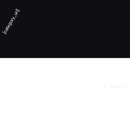
[category_url]
[z_taxonomy