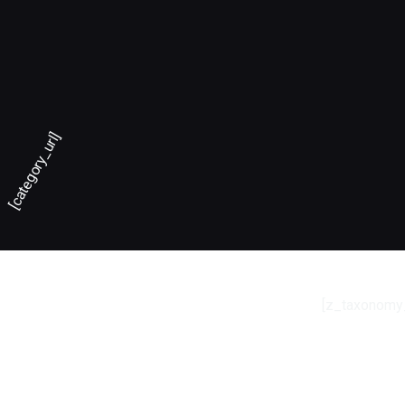
[category_url]
[z_taxonomy