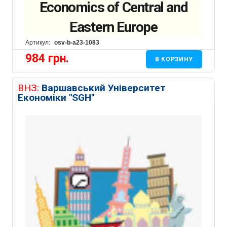
Economics of Central and
Eastern Europe
Артикул:
osv-b-a23-1083
984
грн.
В КОРЗИНУ
ВНЗ:
Варшавський Університет
Економіки "SGH"