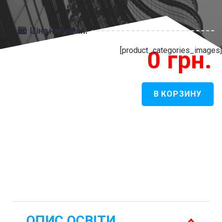
Ціна навчання:
[product_categories_images]
0
грн.
В КОРЗИНУ
Количество
товара
Архітектура
-
Архітектура
ОПИС ОСВІТИ