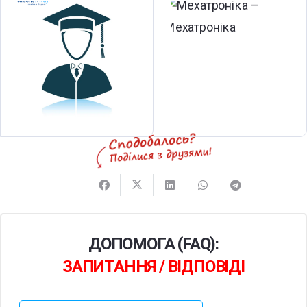
Архітектура в Польщі від 830 €
Навчання в Польщі за фахом
Архітектура –
Архітектура
– навчання за кордоном ✓
Вища освіта ➤ місто Вроцлав , дзвоніть зараз
☎ (097)1137629
ДОПОМОГА (FAQ):
ЗАПИТАННЯ / ВІДПОВІДІ