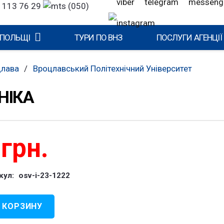
 113 76 29
(050)
 ПОЛЬЩІ
ТУРИ ПО ВНЗ
ПОСЛУГИ АГЕНЦІЇ
цлава
/
Вроцлавський Політехнічний Університет
НІКА
0
грн.
кул:
osv-i-23-1222
 КОРЗИНУ
чество