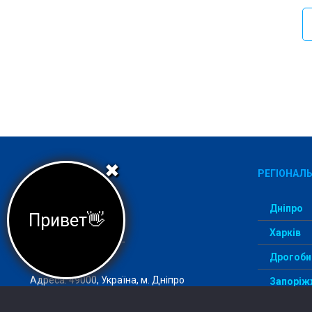
✖
РЕГІОНАЛЬ
Дніпро
Привет👋
Харків
Агеція StudentWay –
комфортний вступ
Дрогоби
Адреса: 49000, Україна, м. Дніпро
Запоріж
ІзмаЇл
Email:
info@studentway.org.ua