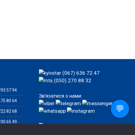
(067) 636 72 47
(050) 270 88 32
93 57 94
Зв'язатися з нами:
75 80 64
💬
22 82 68
30 65 49
77 92 82