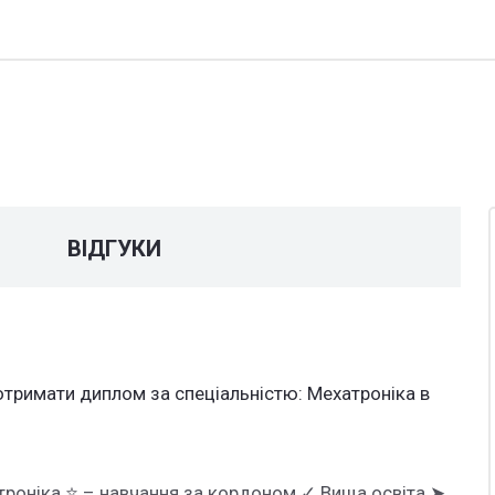
У
ВІДГУКИ
отримати диплом за спеціальністю: Мехатроніка в
троніка ⭐ – навчання за кордоном ✓ Вища освіта ➤