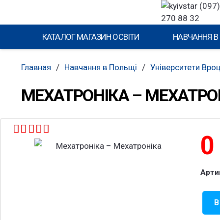
(097)
270 88 32
КАТАЛОГ МАГАЗИН ОСВІТИ
НАВЧАННЯ В
Главная
/
Навчання в Польщі
/
Університети Вро
МЕХАТРОНІКА – МЕХАТРО
Оценка
4.4
из 5
Арти
В
Коли