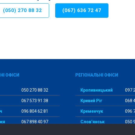
(050) 270 88 32
(067) 636 72 47
НІ ОФІСИ
РЕГІОНАЛЬНІ ОФІСИ
050 270 88 32
Кропивницький
097 2
067 573 91 38
Кривий Ріг
068 4
ч
096 804 62 81
Кременчук
096 7
жя
067 898 40 97
Слов’янськ
050 9
096 177 92 82
Одеса
096 1