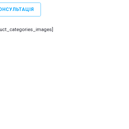
ра
ОНСУЛЬТАЦІЯ
троніка
троніка
duct_categories_images]